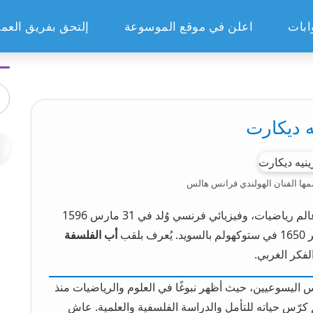
ابات
اعلن في موقع الموسوعة
إلتحق بفريق العم
ه ديكارت
مها الفنان الهولندي فرانس هالس
(René Descartes) هو فيلسوف، وعالم رياضيات، وفيزيائي فرنسي وُلد في 31 مارس 1596
أب الفلسفة
فكر الغربي.
 اليسوعيين، حيث أظهر نبوغًا في العلوم والرياضيات منذ
كرّس حياته للتأمل والدراسة الفلسفية والعلمية. عاش