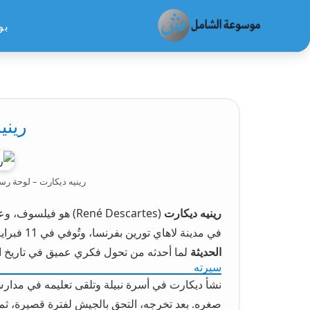
بو
موسوعة الشامل
ريني
رينيه ديكارت – لوحة رس
رينيه ديكارت
في مدينة لاهاي تورين بفرنسا، وتُوفي في 11 فبراير 1650 في ستوكهولم بالسويد. يُعرف بلقب
الحديثة
لما أحدثه من تحول فكري عميق في تاريخ ال
سيرته
نشأ ديكارت في أسرة نبيلة وتلقى تعليمه في مدارس
صغره. بعد تخرجه، التحق بالجيش لفترة قصيرة، ثم 