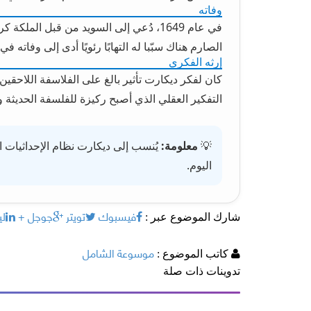
وفاته
في عام 1649، دُعي إلى السويد من قبل الم
الصارم هناك سبّبا له التهابًا رئويًا أدى إلى وفاته في 11 فبراير 1650.
إرثه الفكري
كان لفكر ديكارت تأثير بالغ على الفلاسفة اللاحقين
التفكير العقلي الذي أصبح ركيزة للفلسفة الحديثة وا
💡
معلومة:
يُنسب إلى ديكارت نظام الإحداثيات ال
اليوم.
فيسبوك
تويتر
جوجل +
لي
شارك الموضوع عبر :
موسوعة الشامل
كاتب الموضوع :
تدوينات ذات صلة