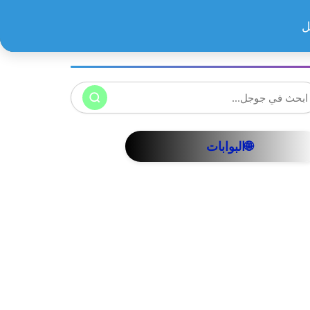
ل
🌐البوابات