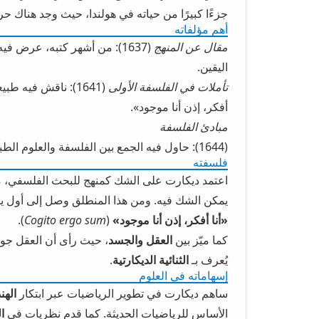
جزءًا كبيرًا من حياته في هولندا، حيث وجد هناك حر
أهم مؤلفاته
مقال عن المنهج
(1637): من أشهر كتبه، عرض 
اليقين.
تأملات في الفلسفة الأولى
(1641): ناقش فيه 
أفكر، إذن أنا موجود».
مبادئ الفلسفة
(1644): حاول فيه الجمع بين الفلسفة والعلوم الطبيعية في نظام واحد متكامل.
فلسفته
اعتمد ديكارت على الشك كمنهج للبحث الفلسفي، مع
يمكن الشك فيه. ومن هذا المنطلق وصل إلى أول ي
«أنا أفكر، إذن أنا موجود»
(
Cogito ergo sum
).
كما ميّز بين
العقل والجسد
، حيث رأى أن العقل جوه
يُعرف بـ
الثنائية الديكارتية
.
إسهاماته في العلوم
ساهم ديكارت في تطوير الرياضيات عبر ابتكار
الهن
الأساس للرياضيات الحديثة. كما قدم نظريات في
ا