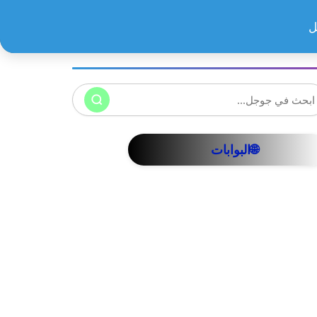
ل
🌐البوابات